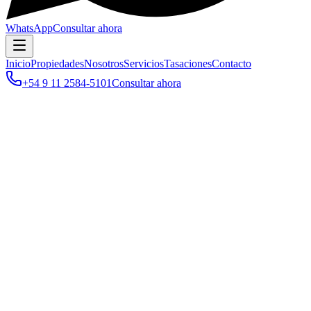
WhatsApp
Consultar ahora
Inicio
Propiedades
Nosotros
Servicios
Tasaciones
Contacto
+54 9 11 2584-5101
Consultar ahora
Operación
Propiedad
Zona