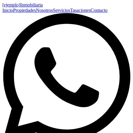
[ejemplo]
Inmobiliaria
Inicio
Propiedades
Nosotros
Servicios
Tasaciones
Contacto